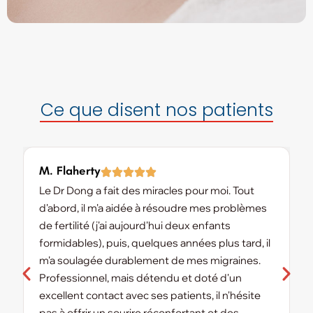
Ce que disent nos patients
M. Flaherty
K
Le Dr Dong a fait des miracles pour moi. Tout
L
d'abord, il m'a aidée à résoudre mes problèmes
a
de fertilité (j'ai aujourd'hui deux enfants
m
formidables), puis, quelques années plus tard, il
m
m'a soulagée durablement de mes migraines.
v
Professionnel, mais détendu et doté d'un
d
excellent contact avec ses patients, il n'hésite
r
pas à offrir un sourire réconfortant et des
d