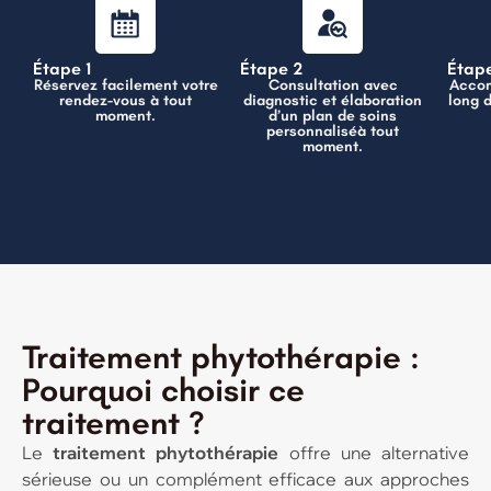
Étape 1
Étape 2
Étap
Réservez facilement votre
Consultation avec
Accom
rendez-vous à tout
diagnostic et élaboration
long 
moment.
d’un plan de soins
personnaliséà tout
moment.
Traitement phytothérapie :
Pourquoi choisir ce
traitement ?
Le
traitement phytothérapie
offre une alternative
sérieuse ou un complément efficace aux approches