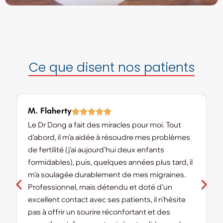
Ce que disent nos patients
M. Flaherty
K
Le Dr Dong a fait des miracles pour moi. Tout
L
d'abord, il m'a aidée à résoudre mes problèmes
a
de fertilité (j'ai aujourd'hui deux enfants
m
formidables), puis, quelques années plus tard, il
m
m'a soulagée durablement de mes migraines.
v
Professionnel, mais détendu et doté d'un
d
excellent contact avec ses patients, il n'hésite
r
pas à offrir un sourire réconfortant et des
d