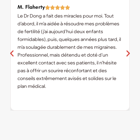
M. Flaherty
K
Le Dr Dong a fait des miracles pour moi. Tout
L
d'abord, il m'a aidée à résoudre mes problèmes
a
de fertilité (j'ai aujourd'hui deux enfants
m
formidables), puis, quelques années plus tard, il
m
m'a soulagée durablement de mes migraines.
v
Professionnel, mais détendu et doté d'un
d
excellent contact avec ses patients, il n'hésite
r
pas à offrir un sourire réconfortant et des
d
conseils extrêmement avisés et solides sur le
plan médical.