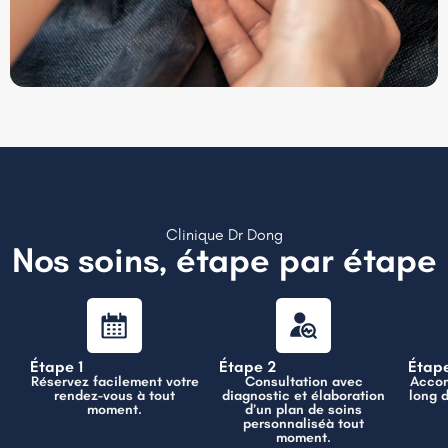
Clinique Dr Dong
Nos soins, étape par étape
Étape 1
Étape 2
Étap
Réservez facilement votre
Consultation avec
Accom
rendez-vous à tout
diagnostic et élaboration
long 
moment.
d’un plan de soins
personnaliséà tout
moment.